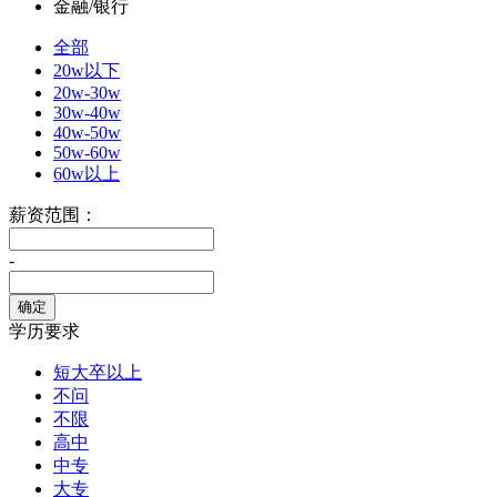
金融/银行
全部
20w以下
20w-30w
30w-40w
40w-50w
50w-60w
60w以上
薪资范围：
-
学历要求
短大卒以上
不问
不限
高中
中专
大专