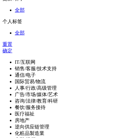
全部
个人标签
全部
重置
确定
IT/互联网
销售/客服/技术支持
通信/电子
国际贸易/物流
人事/行政/高级管理
广告/市场/媒体/艺术
咨询/法律/教育/科研
餐饮/服务接待
医疗福祉
房地产
逆向供应链管理
化粧品製造業