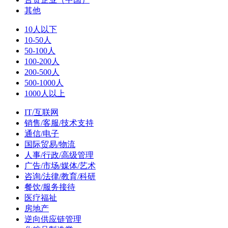
其他
10人以下
10-50人
50-100人
100-200人
200-500人
500-1000人
1000人以上
IT/互联网
销售/客服/技术支持
通信/电子
国际贸易/物流
人事/行政/高级管理
广告/市场/媒体/艺术
咨询/法律/教育/科研
餐饮/服务接待
医疗福祉
房地产
逆向供应链管理