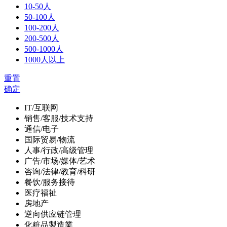
10-50人
50-100人
100-200人
200-500人
500-1000人
1000人以上
重置
确定
IT/互联网
销售/客服/技术支持
通信/电子
国际贸易/物流
人事/行政/高级管理
广告/市场/媒体/艺术
咨询/法律/教育/科研
餐饮/服务接待
医疗福祉
房地产
逆向供应链管理
化粧品製造業