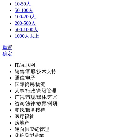
10-50人
50-100人
100-200人
200-500人
500-1000人
1000人以上
重置
确定
IT/互联网
销售/客服/技术支持
通信/电子
国际贸易/物流
人事/行政/高级管理
广告/市场/媒体/艺术
咨询/法律/教育/科研
餐饮/服务接待
医疗福祉
房地产
逆向供应链管理
化粧品製造業