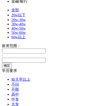
金融/银行
全部
20w以下
20w-30w
30w-40w
40w-50w
50w-60w
60w以上
薪资范围：
-
学历要求
短大卒以上
不问
不限
高中
中专
大专