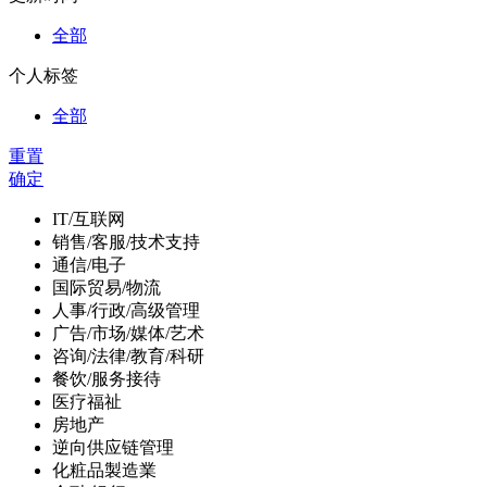
全部
个人标签
全部
重置
确定
IT/互联网
销售/客服/技术支持
通信/电子
国际贸易/物流
人事/行政/高级管理
广告/市场/媒体/艺术
咨询/法律/教育/科研
餐饮/服务接待
医疗福祉
房地产
逆向供应链管理
化粧品製造業