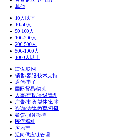
其他
10人以下
10-50人
50-100人
100-200人
200-500人
500-1000人
1000人以上
IT/互联网
销售/客服/技术支持
通信/电子
国际贸易/物流
人事/行政/高级管理
广告/市场/媒体/艺术
咨询/法律/教育/科研
餐饮/服务接待
医疗福祉
房地产
逆向供应链管理