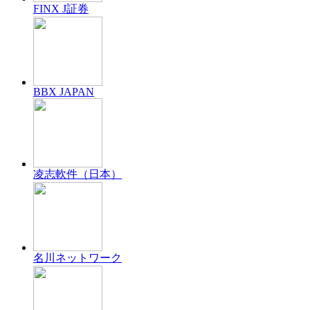
FINX J証券
BBX JAPAN
凌志軟件（日本）
名川ネットワーク