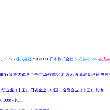
トジャパン株式会社
YIDATEC日本株式会社
株式会社BSS
株式会
事/行政/高级管理
广告/市场/媒体/艺术
咨询/法律/教育/科研
餐饮
中资企业（中国）
日资企业（中国）
合资企业（中国）
其他
0人
1000人以上