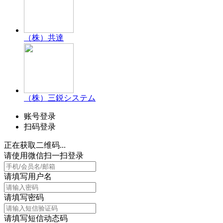
（株）共達
（株）三鋭システム
账号登录
扫码登录
正在获取二维码...
请使用微信扫一扫登录
请填写用户名
请填写密码
请填写短信动态码