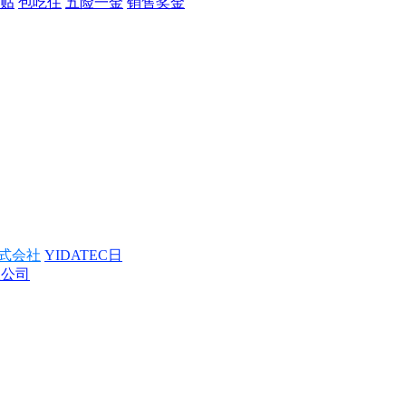
贴
包吃住
五险一金
销售奖金
式会社
YIDATEC日
限公司