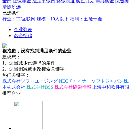
全部
社保年金
法定节假日
休假制度
奖励计划
年终奖金
综合补
清除所选
已选条件：
行业：IT/互联网
规模：10人以下
福利：五险一金
企业列表
名企招聘
很抱歉，没有找到满足条件的企业
建议您：
1、适当减少已选择的条件
2、适当删减或更改搜索关键字
热门关键字：
株式会社ソフトユージング
NECチャイナ・ソフトジャパン株
本株式会社
株式会社BSS
株式会社協栄情報
上海中和軟件有
推荐企业