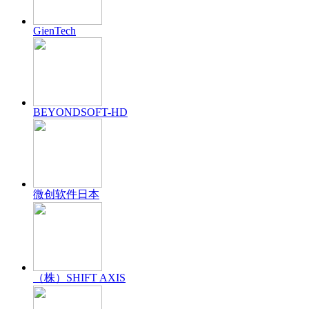
GienTech
BEYONDSOFT-HD
微创软件日本
（株）SHIFT AXIS