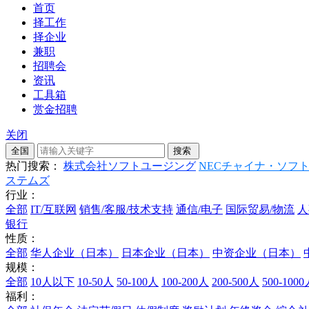
首页
择工作
择企业
兼职
招聘会
资讯
工具箱
赏金招聘
关闭
热门搜索：
株式会社ソフトユージング
NECチャイナ・ソフ
ステムズ
行业：
全部
IT/互联网
销售/客服/技术支持
通信/电子
国际贸易/物流
人
银行
性质：
全部
华人企业（日本）
日本企业（日本）
中资企业（日本）
规模：
全部
10人以下
10-50人
50-100人
100-200人
200-500人
500-100
福利：